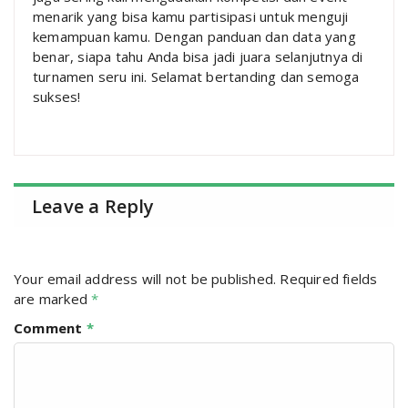
menarik yang bisa kamu partisipasi untuk menguji
kemampuan kamu. Dengan panduan dan data yang
benar, siapa tahu Anda bisa jadi juara selanjutnya di
turnamen seru ini. Selamat bertanding dan semoga
sukses!
Leave a Reply
Your email address will not be published.
Required fields
are marked
*
Comment
*