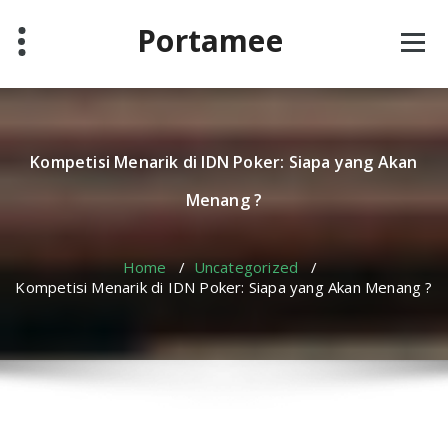
Skip
Portamee
to
content
Kompetisi Menarik di IDN Poker: Siapa yang Akan
Menang ?
Home
/
Uncategorized
/
Kompetisi Menarik di IDN Poker: Siapa yang Akan Menang ?