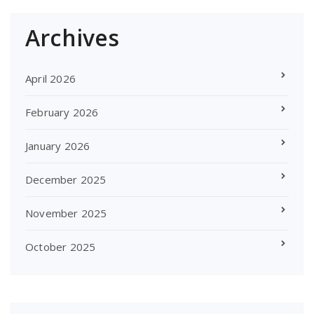
Archives
April 2026
February 2026
January 2026
December 2025
November 2025
October 2025