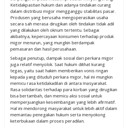
Ketidakpastian hukum dan adanya tindakan curang
dalam distribusi migor mengganggu stabilitas pasar.
Produsen yang berusaha mengoperasikan usaha
secara sah merasa dirugikan oleh tindakan tidak adil
yang dilakukan oleh oknum tertentu. Sebagai
akibatnya, kepercayaan konsumen terhadap produk
migor menurun, yang mungkin berdampak
pemasaran dan hasil perusahaan.
Sebagai penutup, dampak sosial dari perkara migor
juga relatif menyolok. Saat hukum dilihat kurang
tegas, yaitu saat hakim memberikan vonis ringan
kepada yang dituduh perkara migor, hal ini mungkin
memicu rasa ketidakadilan di antara masyarakat.
Rasa solidaritas terhadap para korban yang dirugikan
bisa bertambah, dan memicu aksi sosial untuk
memperjuangkan keseimbangan yang lebih afirmatif.
Hal ini mendorong masyarakat untuk lebih aktif dalam
memantau penegakan hukum serta menyokong
keterbukaan dalam proses peradilan.