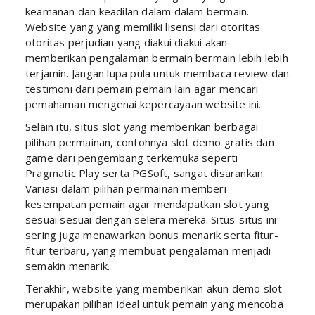
keamanan dan keadilan dalam dalam bermain.
Website yang yang memiliki lisensi dari otoritas
otoritas perjudian yang diakui diakui akan
memberikan pengalaman bermain bermain lebih lebih
terjamin. Jangan lupa pula untuk membaca review dan
testimoni dari pemain pemain lain agar mencari
pemahaman mengenai kepercayaan website ini.
Selain itu, situs slot yang memberikan berbagai
pilihan permainan, contohnya slot demo gratis dan
game dari pengembang terkemuka seperti
Pragmatic Play serta PGSoft, sangat disarankan.
Variasi dalam pilihan permainan memberi
kesempatan pemain agar mendapatkan slot yang
sesuai sesuai dengan selera mereka. Situs-situs ini
sering juga menawarkan bonus menarik serta fitur-
fitur terbaru, yang membuat pengalaman menjadi
semakin menarik.
Terakhir, website yang memberikan akun demo slot
merupakan pilihan ideal untuk pemain yang mencoba