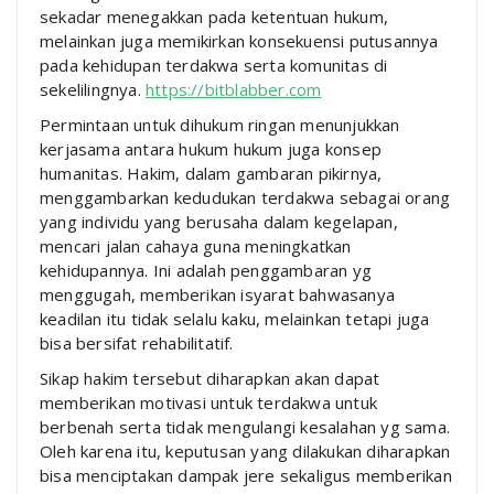
sekadar menegakkan pada ketentuan hukum,
melainkan juga memikirkan konsekuensi putusannya
pada kehidupan terdakwa serta komunitas di
sekelilingnya.
https://bitblabber.com
Permintaan untuk dihukum ringan menunjukkan
kerjasama antara hukum hukum juga konsep
humanitas. Hakim, dalam gambaran pikirnya,
menggambarkan kedudukan terdakwa sebagai orang
yang individu yang berusaha dalam kegelapan,
mencari jalan cahaya guna meningkatkan
kehidupannya. Ini adalah penggambaran yg
menggugah, memberikan isyarat bahwasanya
keadilan itu tidak selalu kaku, melainkan tetapi juga
bisa bersifat rehabilitatif.
Sikap hakim tersebut diharapkan akan dapat
memberikan motivasi untuk terdakwa untuk
berbenah serta tidak mengulangi kesalahan yg sama.
Oleh karena itu, keputusan yang dilakukan diharapkan
bisa menciptakan dampak jere sekaligus memberikan