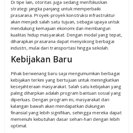
Di tipe lain, otoritas juga sedang menfokuskan
strategi jangka panjang untuk memperbaiki
prasarana. Proyek-proyek konstruksi infrastruktur
akan menjadi salah satu tujuan, sebagai upaya untuk
mendukung kemajuan ekonomi dan membangun
kualitas hidup masyarakat. Dengan modal yang tepat,
diharapkan prasarana dapat menyokong berbagai
industri, mulai dari transportasi hingga sekolah.
Kebijakan Baru
Pihak berwenang baru saja mengumumkan berbagai
kebijakan terkini yang bertujuan untuk meningkatkan
kesejahteraan masyarakat. Salah satu kebijakan yang
paling diharpkan adalah program bantuan sosial yang
diperluas. Dengan program ini, masyarakat dari
kalangan bawah akan mendapatkan dukungan
finansial yang lebih signifikan, sehingga mereka dapat
memenuhi kebutuhan dasar sehari-hari dengan lebih
optimal.