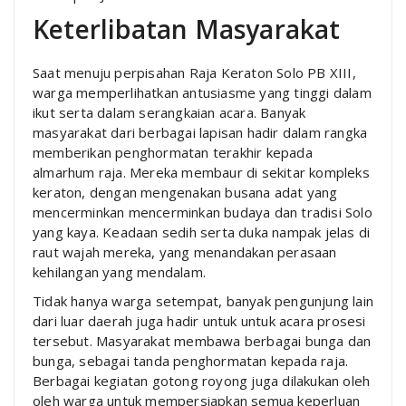
Keterlibatan Masyarakat
Saat menuju perpisahan Raja Keraton Solo PB XIII,
warga memperlihatkan antusiasme yang tinggi dalam
ikut serta dalam serangkaian acara. Banyak
masyarakat dari berbagai lapisan hadir dalam rangka
memberikan penghormatan terakhir kepada
almarhum raja. Mereka membaur di sekitar kompleks
keraton, dengan mengenakan busana adat yang
mencerminkan mencerminkan budaya dan tradisi Solo
yang kaya. Keadaan sedih serta duka nampak jelas di
raut wajah mereka, yang menandakan perasaan
kehilangan yang mendalam.
Tidak hanya warga setempat, banyak pengunjung lain
dari luar daerah juga hadir untuk untuk acara prosesi
tersebut. Masyarakat membawa berbagai bunga dan
bunga, sebagai tanda penghormatan kepada raja.
Berbagai kegiatan gotong royong juga dilakukan oleh
oleh warga untuk mempersiapkan semua keperluan