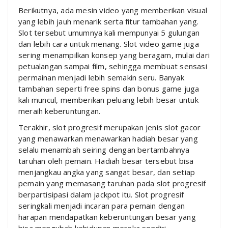
Berikutnya, ada mesin video yang memberikan visual
yang lebih jauh menarik serta fitur tambahan yang.
Slot tersebut umumnya kali mempunyai 5 gulungan
dan lebih cara untuk menang. Slot video game juga
sering menampilkan konsep yang beragam, mulai dari
petualangan sampai film, sehingga membuat sensasi
permainan menjadi lebih semakin seru. Banyak
tambahan seperti free spins dan bonus game juga
kali muncul, memberikan peluang lebih besar untuk
meraih keberuntungan.
Terakhir, slot progresif merupakan jenis slot gacor
yang menawarkan menawarkan hadiah besar yang
selalu menambah seiring dengan bertambahnya
taruhan oleh pemain. Hadiah besar tersebut bisa
menjangkau angka yang sangat besar, dan setiap
pemain yang memasang taruhan pada slot progresif
berpartisipasi dalam jackpot itu. Slot progresif
seringkali menjadi incaran para pemain dengan
harapan mendapatkan keberuntungan besar yang