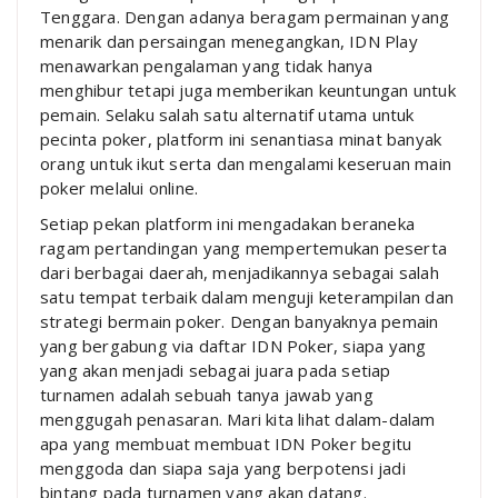
Tenggara. Dengan adanya beragam permainan yang
menarik dan persaingan menegangkan, IDN Play
menawarkan pengalaman yang tidak hanya
menghibur tetapi juga memberikan keuntungan untuk
pemain. Selaku salah satu alternatif utama untuk
pecinta poker, platform ini senantiasa minat banyak
orang untuk ikut serta dan mengalami keseruan main
poker melalui online.
Setiap pekan platform ini mengadakan beraneka
ragam pertandingan yang mempertemukan peserta
dari berbagai daerah, menjadikannya sebagai salah
satu tempat terbaik dalam menguji keterampilan dan
strategi bermain poker. Dengan banyaknya pemain
yang bergabung via daftar IDN Poker, siapa yang
yang akan menjadi sebagai juara pada setiap
turnamen adalah sebuah tanya jawab yang
menggugah penasaran. Mari kita lihat dalam-dalam
apa yang membuat membuat IDN Poker begitu
menggoda dan siapa saja yang berpotensi jadi
bintang pada turnamen yang akan datang.