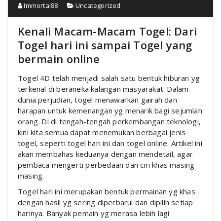
Immortal88
Uncategorized
Kenali Macam-Macam Togel: Dari
Togel hari ini sampai Togel yang
bermain online
Togel 4D telah menjadi salah satu bentuk hiburan yg
terkenal di beraneka kalangan masyarakat. Dalam
dunia perjudian, togel menawarkan gairah dan
harapan untuk kemenangan yg menarik bagi sejumlah
orang. Di di tengah-tengah perkembangan teknologi,
kini kita semua dapat menemukan berbagai jenis
togel, seperti togel hari ini dan togel online. Artikel ini
akan membahas keduanya dengan mendetail, agar
pembaca mengerti perbedaan dan ciri khas masing-
masing.
Togel hari ini merupakan bentuk permainan yg khas
dengan hasil yg sering diperbarui dan dipilih setiap
harinya. Banyak pemain yg merasa lebih lagi