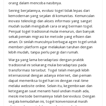
orang dalam mencoba nasibnya.
Seiring berjalannya, evolusi togel tidak lepas dari
kemodernan yang sejalan di komunitas. Kemunculan
inovasi teknologi dan akses informasi yang sangat
mudah sudah mengubah cara orang bermain togel.
Penjual togel tradisional mulai menurun, dan banyak
sekali pemain migrasi ke metode yang efisien dan
aman. Di sinilah munculnya berbagai agen togel untuk
memberi platform agar melakukan taruhan dengan
lebih mudah, tanpa perlu pergi dari rumah.
Warga yang lama beradaptasi dengan praktik
tradisional ini sekarang mulai beradaptasi pada
transformasi tersebut. Togel telah menjadi lebih
internasional dengan adanya internet, dan pemain
dapat memeriksa togel hari ini dengan real-time
melalui website online. Selain itu, kegembiraan dan
ketegangan saat menanti hasil undian masih ada,
meski metode bermainnya telah berevolusi. Dengan
segala kemudahan ini, togel konvensional masih