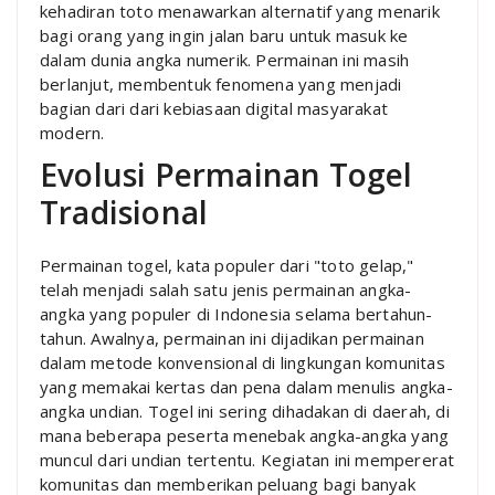
kehadiran toto menawarkan alternatif yang menarik
bagi orang yang ingin jalan baru untuk masuk ke
dalam dunia angka numerik. Permainan ini masih
berlanjut, membentuk fenomena yang menjadi
bagian dari dari kebiasaan digital masyarakat
modern.
Evolusi Permainan Togel
Tradisional
Permainan togel, kata populer dari "toto gelap,"
telah menjadi salah satu jenis permainan angka-
angka yang populer di Indonesia selama bertahun-
tahun. Awalnya, permainan ini dijadikan permainan
dalam metode konvensional di lingkungan komunitas
yang memakai kertas dan pena dalam menulis angka-
angka undian. Togel ini sering dihadakan di daerah, di
mana beberapa peserta menebak angka-angka yang
muncul dari undian tertentu. Kegiatan ini mempererat
komunitas dan memberikan peluang bagi banyak