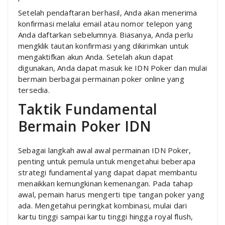
Setelah pendaftaran berhasil, Anda akan menerima
konfirmasi melalui email atau nomor telepon yang
Anda daftarkan sebelumnya. Biasanya, Anda perlu
mengklik tautan konfirmasi yang dikirimkan untuk
mengaktifkan akun Anda. Setelah akun dapat
digunakan, Anda dapat masuk ke IDN Poker dan mulai
bermain berbagai permainan poker online yang
tersedia.
Taktik Fundamental
Bermain Poker IDN
Sebagai langkah awal awal permainan IDN Poker,
penting untuk pemula untuk mengetahui beberapa
strategi fundamental yang dapat dapat membantu
menaikkan kemungkinan kemenangan. Pada tahap
awal, pemain harus mengerti tipe tangan poker yang
ada. Mengetahui peringkat kombinasi, mulai dari
kartu tinggi sampai kartu tinggi hingga royal flush,