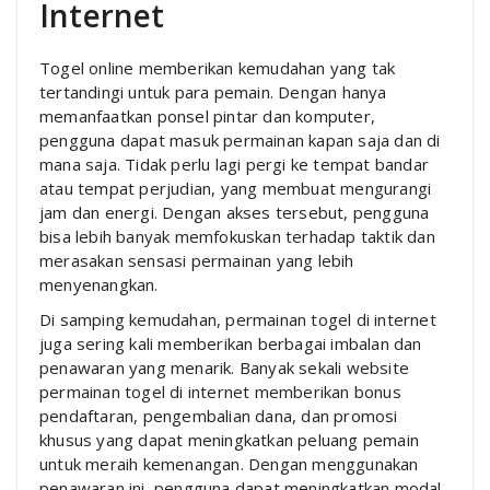
Internet
Togel online memberikan kemudahan yang tak
tertandingi untuk para pemain. Dengan hanya
memanfaatkan ponsel pintar dan komputer,
pengguna dapat masuk permainan kapan saja dan di
mana saja. Tidak perlu lagi pergi ke tempat bandar
atau tempat perjudian, yang membuat mengurangi
jam dan energi. Dengan akses tersebut, pengguna
bisa lebih banyak memfokuskan terhadap taktik dan
merasakan sensasi permainan yang lebih
menyenangkan.
Di samping kemudahan, permainan togel di internet
juga sering kali memberikan berbagai imbalan dan
penawaran yang menarik. Banyak sekali website
permainan togel di internet memberikan bonus
pendaftaran, pengembalian dana, dan promosi
khusus yang dapat meningkatkan peluang pemain
untuk meraih kemenangan. Dengan menggunakan
penawaran ini, pengguna dapat meningkatkan modal