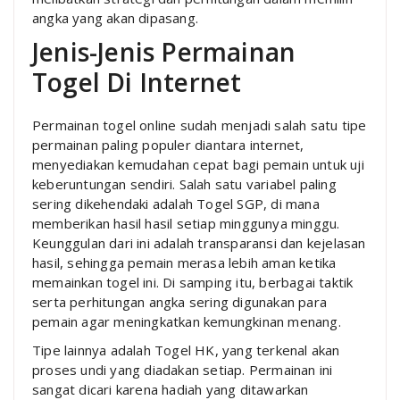
angka yang akan dipasang.
Jenis-Jenis Permainan
Togel Di Internet
Permainan togel online sudah menjadi salah satu tipe
permainan paling populer diantara internet,
menyediakan kemudahan cepat bagi pemain untuk uji
keberuntungan sendiri. Salah satu variabel paling
sering dikehendaki adalah Togel SGP, di mana
memberikan hasil hasil setiap minggunya minggu.
Keunggulan dari ini adalah transparansi dan kejelasan
hasil, sehingga pemain merasa lebih aman ketika
memainkan togel ini. Di samping itu, berbagai taktik
serta perhitungan angka sering digunakan para
pemain agar meningkatkan kemungkinan menang.
Tipe lainnya adalah Togel HK, yang terkenal akan
proses undi yang diadakan setiap. Permainan ini
sangat dicari karena hadiah yang ditawarkan