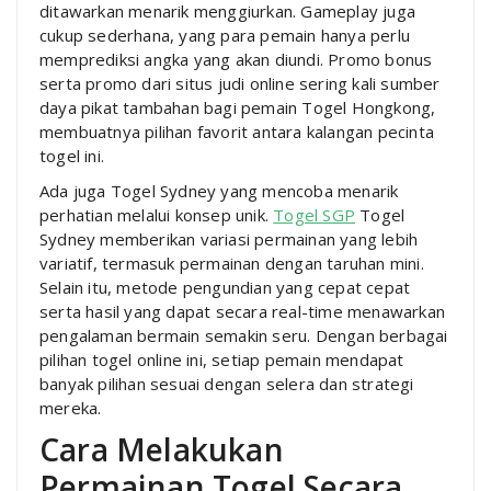
ditawarkan menarik menggiurkan. Gameplay juga
cukup sederhana, yang para pemain hanya perlu
memprediksi angka yang akan diundi. Promo bonus
serta promo dari situs judi online sering kali sumber
daya pikat tambahan bagi pemain Togel Hongkong,
membuatnya pilihan favorit antara kalangan pecinta
togel ini.
Ada juga Togel Sydney yang mencoba menarik
perhatian melalui konsep unik.
Togel SGP
Togel
Sydney memberikan variasi permainan yang lebih
variatif, termasuk permainan dengan taruhan mini.
Selain itu, metode pengundian yang cepat cepat
serta hasil yang dapat secara real-time menawarkan
pengalaman bermain semakin seru. Dengan berbagai
pilihan togel online ini, setiap pemain mendapat
banyak pilihan sesuai dengan selera dan strategi
mereka.
Cara Melakukan
Permainan Togel Secara