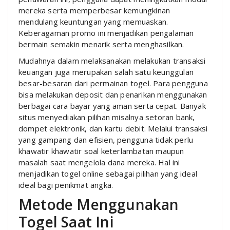
mereka serta memperbesar kemungkinan
mendulang keuntungan yang memuaskan.
Keberagaman promo ini menjadikan pengalaman
bermain semakin menarik serta menghasilkan.
Mudahnya dalam melaksanakan melakukan transaksi
keuangan juga merupakan salah satu keunggulan
besar-besaran dari permainan togel. Para pengguna
bisa melakukan deposit dan penarikan menggunakan
berbagai cara bayar yang aman serta cepat. Banyak
situs menyediakan pilihan misalnya setoran bank,
dompet elektronik, dan kartu debit. Melalui transaksi
yang gampang dan efisien, pengguna tidak perlu
khawatir khawatir soal keterlambatan maupun
masalah saat mengelola dana mereka. Hal ini
menjadikan togel online sebagai pilihan yang ideal
ideal bagi penikmat angka.
Metode Menggunakan
Togel Saat Ini