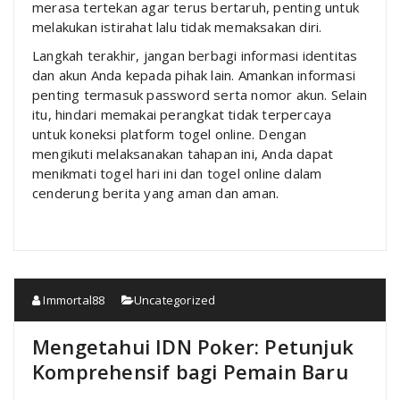
merasa tertekan agar terus bertaruh, penting untuk
melakukan istirahat lalu tidak memaksakan diri.
Langkah terakhir, jangan berbagi informasi identitas
dan akun Anda kepada pihak lain. Amankan informasi
penting termasuk password serta nomor akun. Selain
itu, hindari memakai perangkat tidak terpercaya
untuk koneksi platform togel online. Dengan
mengikuti melaksanakan tahapan ini, Anda dapat
menikmati togel hari ini dan togel online dalam
cenderung berita yang aman dan aman.
Immortal88
Uncategorized
Mengetahui IDN Poker: Petunjuk
Komprehensif bagi Pemain Baru