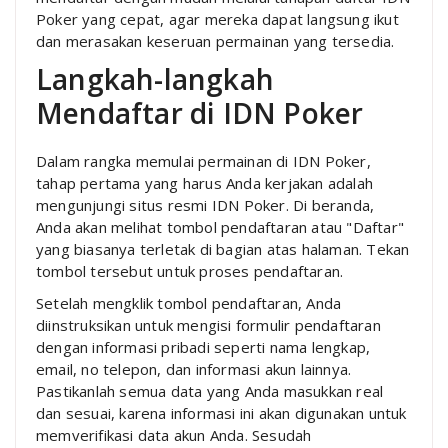
Poker yang cepat, agar mereka dapat langsung ikut
dan merasakan keseruan permainan yang tersedia.
Langkah-langkah
Mendaftar di IDN Poker
Dalam rangka memulai permainan di IDN Poker,
tahap pertama yang harus Anda kerjakan adalah
mengunjungi situs resmi IDN Poker. Di beranda,
Anda akan melihat tombol pendaftaran atau "Daftar"
yang biasanya terletak di bagian atas halaman. Tekan
tombol tersebut untuk proses pendaftaran.
Setelah mengklik tombol pendaftaran, Anda
diinstruksikan untuk mengisi formulir pendaftaran
dengan informasi pribadi seperti nama lengkap,
email, no telepon, dan informasi akun lainnya.
Pastikanlah semua data yang Anda masukkan real
dan sesuai, karena informasi ini akan digunakan untuk
memverifikasi data akun Anda. Sesudah