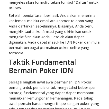
menyelesaikan formulir, tekan tombol "Daftar" untuk
proses.
Setelah pendaftaran berhasil, Anda akan menerima
konfirmasi melalui email atau nomor telepon yang
Anda daftarkan sebelumnya. Biasanya, Anda perlu
mengklik tautan konfirmasi yang dikirimkan untuk
mengaktifkan akun Anda. Setelah akun dapat
digunakan, Anda dapat masuk ke IDN Poker dan mulai
bermain berbagai permainan poker online yang
tersedia.
Taktik Fundamental
Bermain Poker IDN
Sebagai langkah awal awal permainan IDN Poker,
penting untuk pemula untuk mengetahui beberapa
strategi fundamental yang dapat dapat membantu
menaikkan kemungkinan kemenangan. Pada tahap
awal, pemain harus mengerti tipe tangan poker yang
ada. Mengetahui peringkat kombinasi, mulai dari