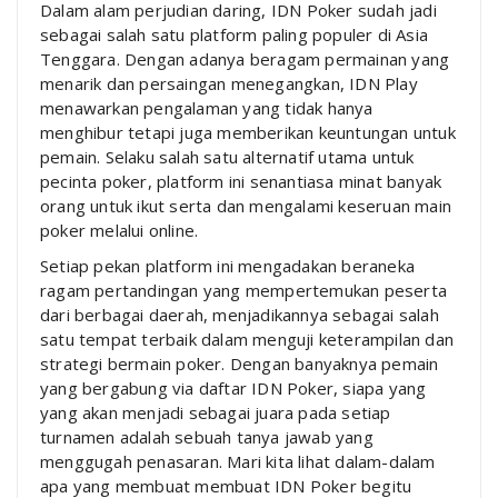
Dalam alam perjudian daring, IDN Poker sudah jadi
sebagai salah satu platform paling populer di Asia
Tenggara. Dengan adanya beragam permainan yang
menarik dan persaingan menegangkan, IDN Play
menawarkan pengalaman yang tidak hanya
menghibur tetapi juga memberikan keuntungan untuk
pemain. Selaku salah satu alternatif utama untuk
pecinta poker, platform ini senantiasa minat banyak
orang untuk ikut serta dan mengalami keseruan main
poker melalui online.
Setiap pekan platform ini mengadakan beraneka
ragam pertandingan yang mempertemukan peserta
dari berbagai daerah, menjadikannya sebagai salah
satu tempat terbaik dalam menguji keterampilan dan
strategi bermain poker. Dengan banyaknya pemain
yang bergabung via daftar IDN Poker, siapa yang
yang akan menjadi sebagai juara pada setiap
turnamen adalah sebuah tanya jawab yang
menggugah penasaran. Mari kita lihat dalam-dalam
apa yang membuat membuat IDN Poker begitu