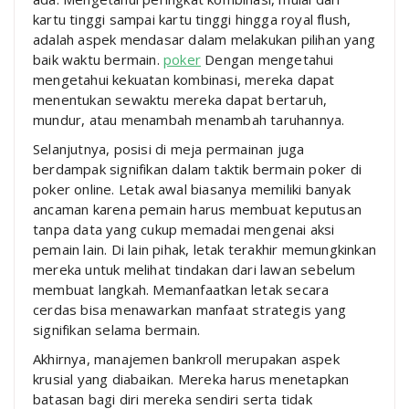
kartu tinggi sampai kartu tinggi hingga royal flush,
adalah aspek mendasar dalam melakukan pilihan yang
baik waktu bermain.
poker
Dengan mengetahui
mengetahui kekuatan kombinasi, mereka dapat
menentukan sewaktu mereka dapat bertaruh,
mundur, atau menambah menambah taruhannya.
Selanjutnya, posisi di meja permainan juga
berdampak signifikan dalam taktik bermain poker di
poker online. Letak awal biasanya memiliki banyak
ancaman karena pemain harus membuat keputusan
tanpa data yang cukup memadai mengenai aksi
pemain lain. Di lain pihak, letak terakhir memungkinkan
mereka untuk melihat tindakan dari lawan sebelum
membuat langkah. Memanfaatkan letak secara
cerdas bisa menawarkan manfaat strategis yang
signifikan selama bermain.
Akhirnya, manajemen bankroll merupakan aspek
krusial yang diabaikan. Mereka harus menetapkan
batasan bagi diri mereka sendiri serta tidak