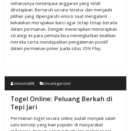
seharusnya melampaui anggaran yang telah
ditetapkan. Bertaruh secara teratur dan menjauhi
pilihan yang dipengaruhi emosi saat mengalami
kekalahan merupakan kunci agar tetap tetap berada
dalam permainan. Dengan menerapkan menerapkan
strategi ini para pemula bisa meningkatkan keahlian
mereka serta mendapatkan pengalaman positif
dalam permainan poker pada situs IDN Play.
Immortal88
Uncategorized
Togel Online: Peluang Berkah di
Tepi Jari
Permainan togel secara online sudah menjadi salah
satu konsep yang kian populer di masyarakat