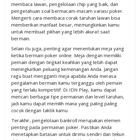
membaca lawan, pengelolaan chip yang baik, dan
pengetahuan soal bermacam-macam variasi poker.
Mengerti cara membaca corak taruhan lawan bisa
memberikan manfaat besar, memungkinkan kamu
untuk membuat pilihan yang lebih akurat saat
bermain.
Selain itu juga, penting agar menentukan meja yang
ketika bermain poker online. Meja dengan memiliki
pemain dengan tingkat keahlian yang lebih dapat
meningkatkan peluang kemenangan Anda. Jangan
ragu buat mengganti meja apabila Anda merasa
pengalaman bermain kamu terganggu oleh pemain
yang terlalu kompetitif. Di IDN Play, kamu dapat
mencari berbagai tipe permainan dan level taruhan,
jadi kamu dapat memilih mana yang paling paling
cocok dengan taktik kamu.
Terakhir, pengelolaan bankroll merupakan elemen
penting pada permainan poker. Pastikan Anda
menetapkan batasan untuk dirimu sendiri dan tekun