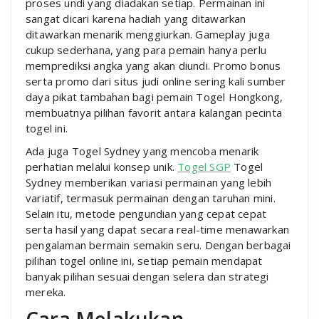
proses undi yang diadakan setiap. Permainan ini
sangat dicari karena hadiah yang ditawarkan
ditawarkan menarik menggiurkan. Gameplay juga
cukup sederhana, yang para pemain hanya perlu
memprediksi angka yang akan diundi. Promo bonus
serta promo dari situs judi online sering kali sumber
daya pikat tambahan bagi pemain Togel Hongkong,
membuatnya pilihan favorit antara kalangan pecinta
togel ini.
Ada juga Togel Sydney yang mencoba menarik
perhatian melalui konsep unik.
Togel SGP
Togel
Sydney memberikan variasi permainan yang lebih
variatif, termasuk permainan dengan taruhan mini.
Selain itu, metode pengundian yang cepat cepat
serta hasil yang dapat secara real-time menawarkan
pengalaman bermain semakin seru. Dengan berbagai
pilihan togel online ini, setiap pemain mendapat
banyak pilihan sesuai dengan selera dan strategi
mereka.