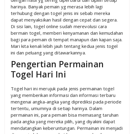
dengan hasil yg sering diperbarui dan dipilih setiap
harinya. Banyak pemain yg merasa lebih lagi
terhubung dengan togel jenis ini sebab mereka
dapat menyaksikan hasil dengan cepat dan segera.
Di sisi lain, togel online sudah merevolusi cara
bermain togel, memberi kenyamanan dan kemudahan
bagi para pemain di tempat manapun dan kapan saja.
Mari kita kenali lebih jauh tentang kedua jenis togel
ini dan peluang yang ditawarkannya.
Pengertian Permainan
Togel Hari Ini
Togel hari ini merujuk pada jenis permainan togel
yang memberikan informasi dan informasi terbaru
mengenai angka-angka yang diprediksi pada periode
tertentu, umumnya di setiap harinya. Dalam
permainan ini, para pemain bisa memasang taruhan
pada angka yang mereka pilih, yang diyakini dapat
mendatangkan keberuntungan. Permainan ini menjadi