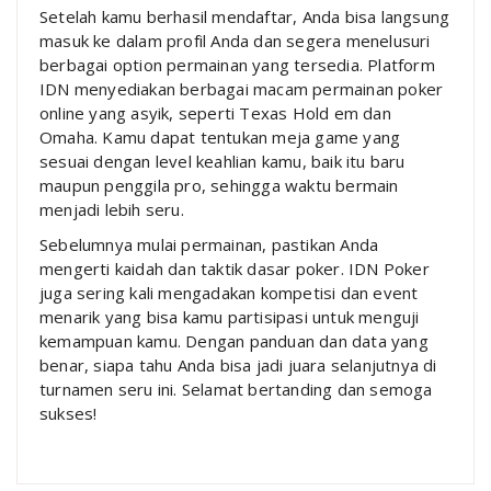
Setelah kamu berhasil mendaftar, Anda bisa langsung
masuk ke dalam profil Anda dan segera menelusuri
berbagai option permainan yang tersedia. Platform
IDN menyediakan berbagai macam permainan poker
online yang asyik, seperti Texas Hold em dan
Omaha. Kamu dapat tentukan meja game yang
sesuai dengan level keahlian kamu, baik itu baru
maupun penggila pro, sehingga waktu bermain
menjadi lebih seru.
Sebelumnya mulai permainan, pastikan Anda
mengerti kaidah dan taktik dasar poker. IDN Poker
juga sering kali mengadakan kompetisi dan event
menarik yang bisa kamu partisipasi untuk menguji
kemampuan kamu. Dengan panduan dan data yang
benar, siapa tahu Anda bisa jadi juara selanjutnya di
turnamen seru ini. Selamat bertanding dan semoga
sukses!